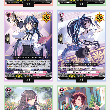
4
1
1
1