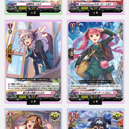
3
4
4
4