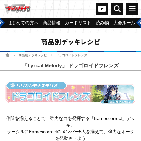
ヴァンガードch
検索
メニュー
はじめての方へ
商品情報
カードリスト
読み物
大会ルール
商品別デッキレシピ
ホーム
商品別デッキレシピ
ドラゴロイドフレンズ
>
>
「Lyrical Melody」 ドラゴロイドフレンズ
仲間を揃えることで、強力な力を発揮する「Earnescorrect」デッ
キ。
サークルにEarnescorrectのメンバー5人を揃えて、強力なオーダ
ーを発動させよう！