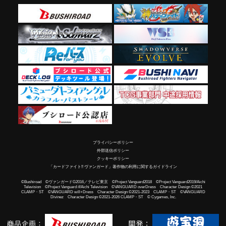
プライバシーポリシー
外部送信ポリシー
クッキーポリシー
「カードファイト!! ヴァンガード」著作物の利用に関するガイドライン
©Bushiroad ©ヴァンガードG2016／テレビ東京 ©Project Vanguard2018 ©Project Vanguard2019/Aichi
Television ©Project Vanguard if/Aichi Television ©VANGUARD overDress Character Design ©2021
CLAMP・ST ©VANGUARD will+Dress Character Design ©2021-2023 CLAMP・ST ©VANGUARD
Divinez Character Design ©2021-2026 CLAMP・ST © Cygames, Inc.