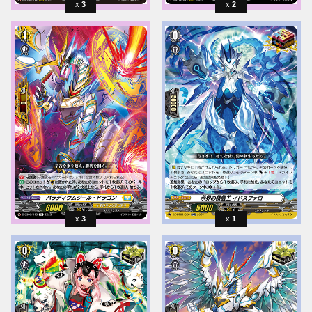
3
2
3
1