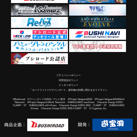
プライバシーポリシー
外部送信ポリシー
クッキーポリシー
「カードファイト!! ヴァンガード」著作物の利用に関するガイドライン
©Bushiroad ©ヴァンガードG2016／テレビ東京 ©Project Vanguard2018 ©Project Vanguard2019/Aichi
Television ©Project Vanguard if/Aichi Television ©VANGUARD overDress Character Design ©2021
CLAMP・ST ©VANGUARD will+Dress Character Design ©2021-2023 CLAMP・ST ©VANGUARD
Divinez Character Design ©2021-2026 CLAMP・ST © Cygames, Inc.