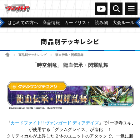
ヴァンガードch
検索
メニュー
はじめての方へ
商品情報
カードリスト
読み物
大会ルール
商品別デッキレシピ
ホーム
商品別デッキレシピ
龍血伝承・閃耀乱舞
>
>
「時空創竜」 龍血伝承・閃耀乱舞
『
カードファイト!! ヴァンガード ディアデイズ
』で｢一導寺ユキ｣
が使用する「グラムグレイス」が進化！！
クリティカルが上昇した２体のユニットのアタックで、一気に勝