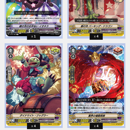
1
4
4
4