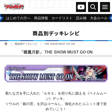
ヴァンガードch
検索
メニュー
はじめての方へ
商品情報
カードリスト
読み物
大会ルール
商品別デッキレシピ
ホーム
商品別デッキレシピ
THE SHOW MUST GO ON
>
>
「蝶魔月影」 THE SHOW MUST GO ON
新たな力を手に入れた「ルキエ」を切り札に据える《ペイルムー
ン》デッキ。
ソウルの「銀の茨」を沢山コールし、強化されたユニット達で攻
めていこう！