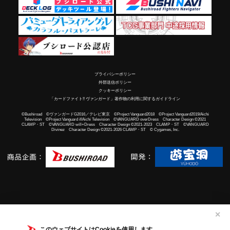
プライバシーポリシー
外部送信ポリシー
クッキーポリシー
「カードファイト!! ヴァンガード」著作物の利用に関するガイドライン
©Bushiroad ©ヴァンガードG2016／テレビ東京 ©Project Vanguard2018 ©Project Vanguard2019/Aichi
Television ©Project Vanguard if/Aichi Television ©VANGUARD overDress Character Design ©2021
CLAMP・ST ©VANGUARD will+Dress Character Design ©2021-2023 CLAMP・ST ©VANGUARD
Divinez Character Design ©2021-2026 CLAMP・ST © Cygames, Inc.
✕
このウェブサイトはCookieを使用します