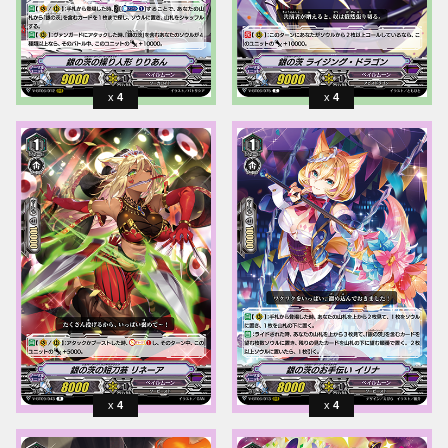
4
4
4
4