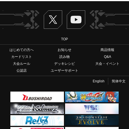
Twitter
ヴァンガードch
TOP
はじめての方へ
お知らせ
商品情報
カードリスト
読み物
Q&A
大会ルール
デッキレシピ
大会・イベント
公認店
ユーザーサポート
English
简体中文