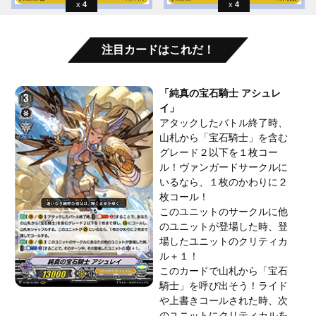
4
4
注目カードはこれだ！
「純真の宝石騎士 アシュレ
イ」
アタックしたバトル終了時、
山札から「宝石騎士」を含む
グレード２以下を１枚コー
ル！ヴァンガードサークルに
いるなら、１枚のかわりに２
枚コール！
このユニットのサークルに他
のユニットが登場した時、登
場したユニットのクリティカ
ル＋１！
このカードで山札から「宝石
騎士」を呼び出そう！ライド
や上書きコールされた時、次
のユニットにクリティカルを