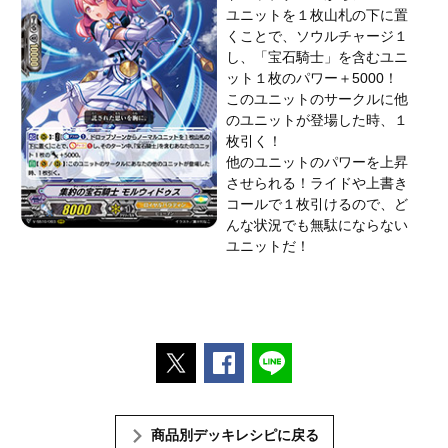
ユニットを１枚山札の下に置
くことで、ソウルチャージ１
し、「宝石騎士」を含むユニ
ット１枚のパワー＋5000！
このユニットのサークルに他
のユニットが登場した時、１
枚引く！
他のユニットのパワーを上昇
させられる！ライドや上書き
コールで１枚引けるので、ど
んな状況でも無駄にならない
ユニットだ！
ポストする
Facebookでシェアする
LINEで送る
商品別デッキレシピに戻る