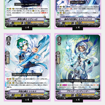
4
4
4
4