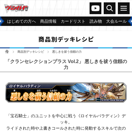
ヴァンガードch
検索
メニュー
はじめての方へ
商品情報
カードリスト
読み物
大会ルール
商品別デッキレシピ
ホーム
商品別デッキレシピ
悪しきを祓う信頼の力
>
>
「クランセレクションプラス Vol.2」 悪しきを祓う信頼の
力
「宝石騎士」のユニットを中心に戦う《ロイヤルパラディン》デ
ッキ。
ライドされた時や上書きコールされた時に発動するスキルで次の