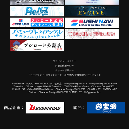
プライバシーポリシー
外部送信ポリシー
クッキーポリシー
「カードファイト!! ヴァンガード」著作物の利用に関するガイドライン
©Bushiroad ©ヴァンガードG2016／テレビ東京 ©Project Vanguard2018 ©Project Vanguard2019/Aichi
Television ©Project Vanguard if/Aichi Television ©VANGUARD overDress Character Design ©2021
CLAMP・ST ©VANGUARD will+Dress Character Design ©2021-2023 CLAMP・ST ©VANGUARD
Divinez Character Design ©2021-2026 CLAMP・ST © Cygames, Inc.