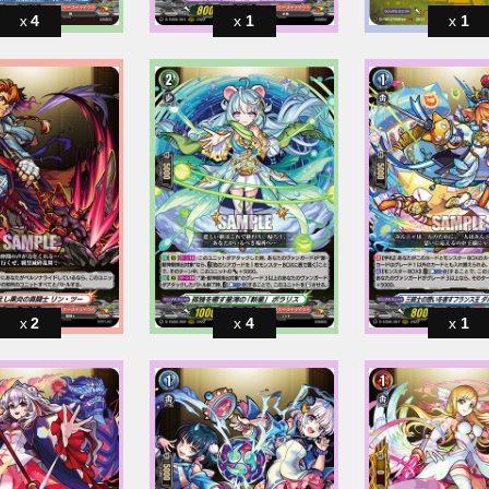
4
1
1
2
4
1