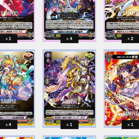
1
4
2
4
1
1