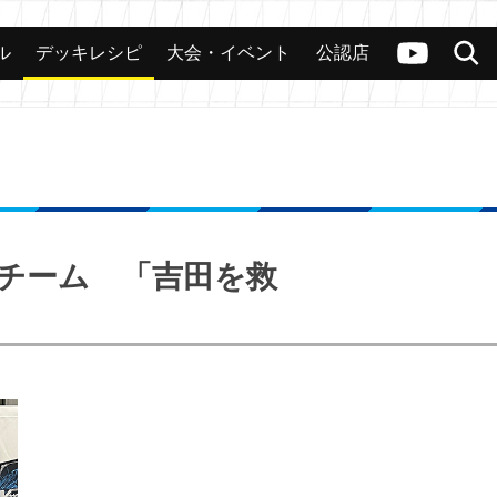
ル
デッキレシピ
大会・イベント
公認店
カード
大会
公認店舗
その他
ヴァンガードch
検索
優勝チーム 「吉田を救