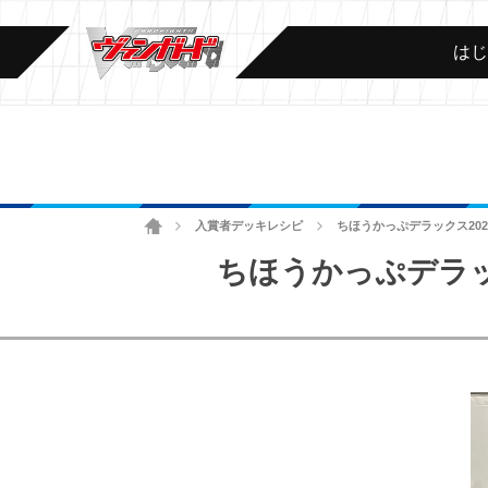
は
ホーム
入賞者デッキレシピ
ちほうかっぷデラックス202
>
>
ちほうかっぷデラック