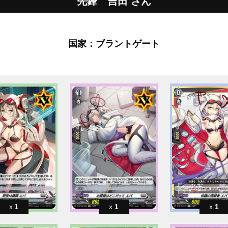
先鋒 吉田 さん
国家：ブラントゲート
1
1
1