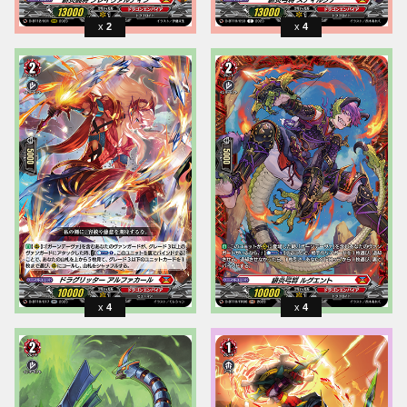
2
4
4
4