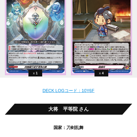
1
4
DECK LOGコード：10Y6F
大将 平等院 さん
国家：刀剣乱舞