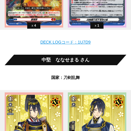
4
1
DECK LOGコード：1U7D9
中堅 ななせまる さん
国家：刀剣乱舞