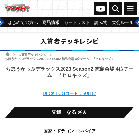
ヴァンガードch
検索
メニュー
はじめての方へ
商品情報
カードリスト
読み物
大会ルール
入賞者デッキレシピ
ホーム
入賞者デッキレシピ
>
>
ちほうかっぷデラックス2023 Season2 徳島会場 4位チーム 「ヒロキッズ」
ちほうかっぷデラックス2023 Season2 徳島会場 4位チー
ム 「ヒロキッズ」
DECK LOGコード：5UH1Z
先鋒 なる さん
国家：ドラゴンエンパイア