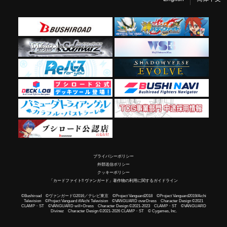
プライバシーポリシー
外部送信ポリシー
クッキーポリシー
「カードファイト!! ヴァンガード」著作物の利用に関するガイドライン
©Bushiroad ©ヴァンガードG2016／テレビ東京 ©Project Vanguard2018 ©Project Vanguard2019/Aichi
Television ©Project Vanguard if/Aichi Television ©VANGUARD overDress Character Design ©2021
CLAMP・ST ©VANGUARD will+Dress Character Design ©2021-2023 CLAMP・ST ©VANGUARD
Divinez Character Design ©2021-2026 CLAMP・ST © Cygames, Inc.