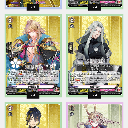
1
4
4
4