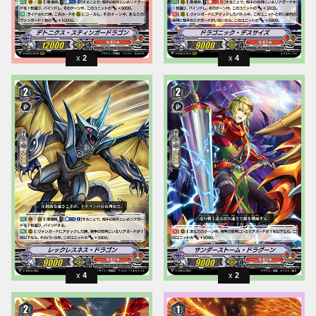
2
4
4
2