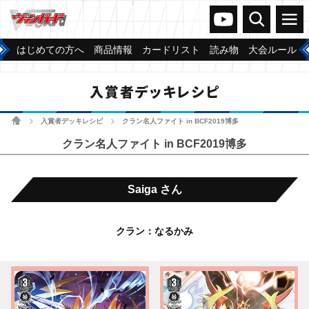
ヴァンガードch
検索
メニュー
はじめての方へ
商品情報
カードリスト
読み物
大会ルール
入賞者デッキレシピ
ホーム
入賞者デッキレシピ
クラン名人ファイト in BCF2019博多
>
>
クラン名人ファイト in BCF2019博多
Saiga さん
クラン：なるかみ