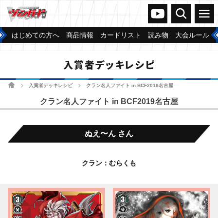
ヴァンガードch
検索
メニュー
はじめての方へ
商品情報
カードリスト
読み物
大会ルール
入賞者デッキレシピ
ホーム
入賞者デッキレシピ
クラン名人ファイト in BCF2019名古屋
>
>
クラン名人ファイト in BCF2019名古屋
ぬえ〜ん さん
クラン：むらくも