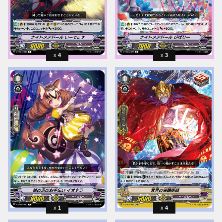
4
3
1
4