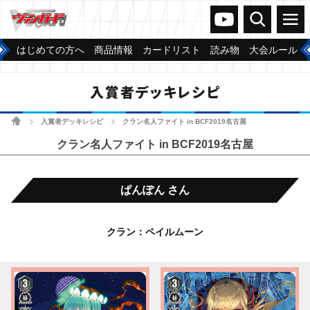
ヴァンガードch
検索
メニュー
はじめての方へ
商品情報
カードリスト
読み物
大会ルール
入賞者デッキレシピ
ホーム
入賞者デッキレシピ
クラン名人ファイト in BCF2019名古屋
>
>
クラン名人ファイト in BCF2019名古屋
ぱんぽん さん
クラン：ペイルムーン