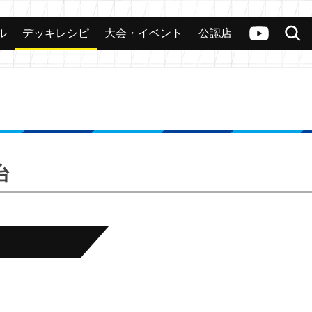
ル
デッキレシピ
大会・イベント
公認店
カード
大会
公認店舗
その他
ヴァンガードch
検索
台