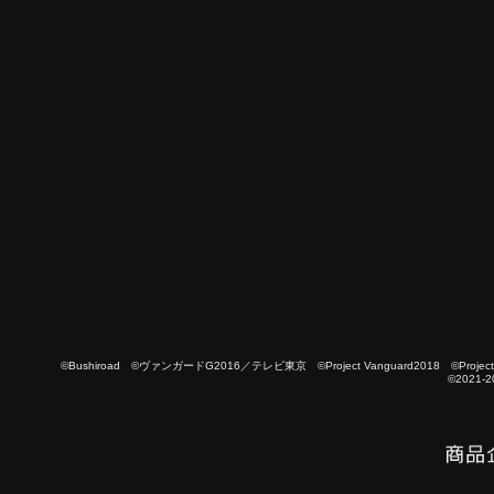
©Bushiroad ©ヴァンガードG2016／テレビ東京 ©Project Vanguard2018 ©Project Vanguard
©2021-2