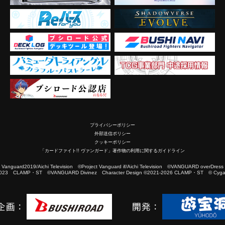
プライバシーポリシー
外部送信ポリシー
クッキーポリシー
「カードファイト!! ヴァンガード」著作物の利用に関するガイドライン
2019/Aichi Television ©Project Vanguard if/Aichi Television ©VANGUARD overDress
023 CLAMP・ST ©VANGUARD Divinez Character Design ©2021-2026 CLAMP・ST © Cygam