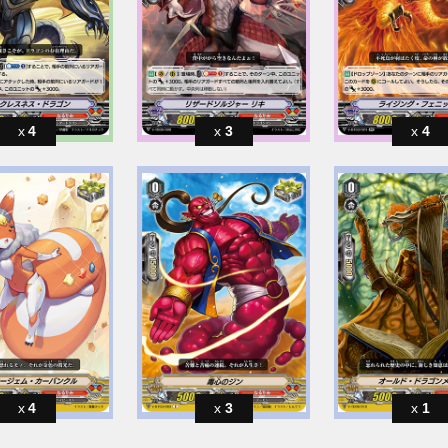
4
3
4
4
3
1