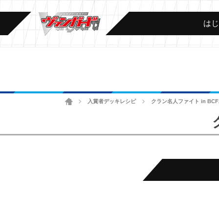
は
ホーム
入賞者デッキレシピ
クラン名人ファイト in BCF
>
>