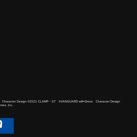
 Character Design ©2021 CLAMP・ST ©VANGUARD will+Dress Character Design
es, Inc.