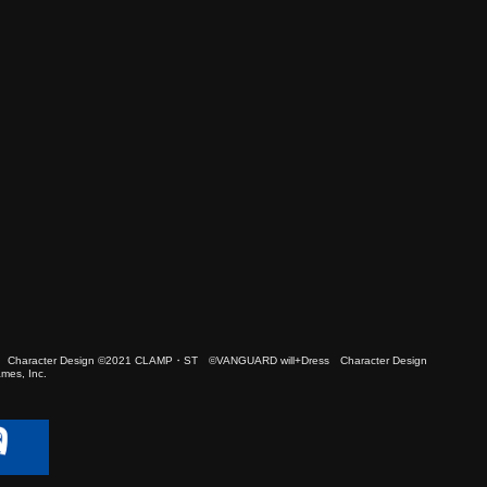
 Character Design ©2021 CLAMP・ST ©VANGUARD will+Dress Character Design
es, Inc.