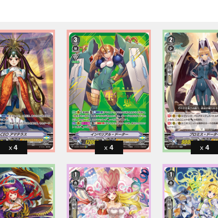
4
4
4