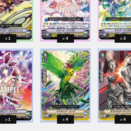
1
4
3
1
4
4