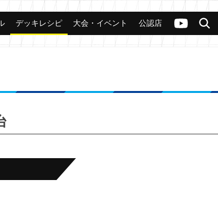
ル
デッキレシピ
大会・イベント
公認店
カード
大会
公認店舗
その他
ヴァンガードch
検索
台