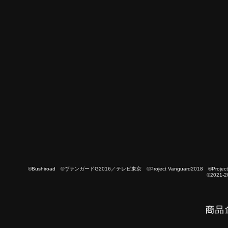
©Bushiroad ©ヴァンガードG2016／テレビ東京 ©Project Vanguard2018 ©Project Vanguard
©2021-2