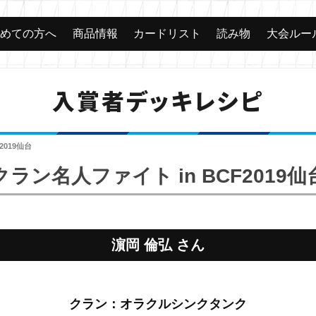
じめての方へ
商品情報
カードリスト
読み物
大会ルー
入賞者デッキレシピ
2019仙台
クラン名人ファイト in BCF2019仙
濵岡 倫弘 さん
クラン：オラクルシンクタンク