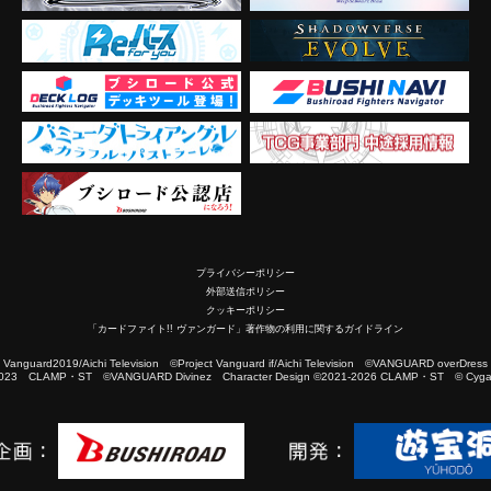
プライバシーポリシー
外部送信ポリシー
クッキーポリシー
「カードファイト!! ヴァンガード」著作物の利用に関するガイドライン
2019/Aichi Television ©Project Vanguard if/Aichi Television ©VANGUARD overDress
023 CLAMP・ST ©VANGUARD Divinez Character Design ©2021-2026 CLAMP・ST © Cygam