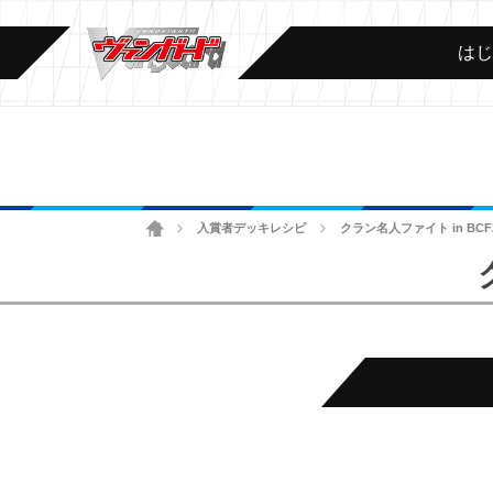
は
ホーム
入賞者デッキレシピ
クラン名人ファイト in BCF
>
>