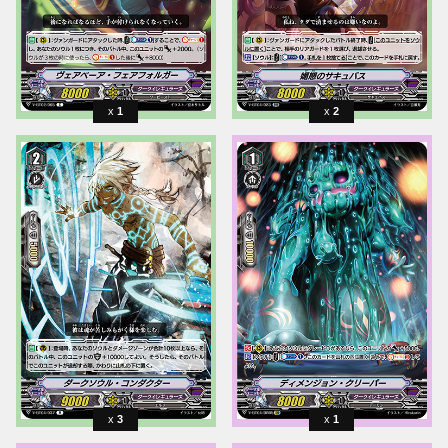
1
2
3
1