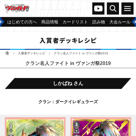
ヴァンガードch
検索
メニュー
はじめての方へ
商品情報
カードリスト
読み物
大会ルール
入賞者デッキレシピ
ホーム
入賞者デッキレシピ
クラン名人ファイト in ヴァンガ祭2019
>
>
クラン名人ファイト in ヴァンガ祭2019
しかばね さん
クラン：ダークイレギュラーズ