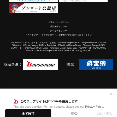
プライバシーポリシー
外部送信ポリシー
クッキーポリシー
「カードファイト!! ヴァンガード」著作物の利用に関するガイドライン
©Bushiroad ©ヴァンガードG2016／テレビ東京 ©Project Vanguard2018 ©Project Vanguard2019/Aichi
Television ©Project Vanguard if/Aichi Television ©VANGUARD overDress Character Design ©2021
CLAMP・ST ©VANGUARD will+Dress Character Design ©2021-2023 CLAMP・ST ©VANGUARD
Divinez Character Design ©2021-2026 CLAMP・ST © Cygames, Inc.
✕
このウェブサイトはCookieを使用します
This site uses cookies. For more details, please see our
Privacy Policy
.
全て許可
拒否
詳細を表示