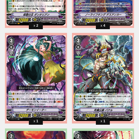
2
4
1
1