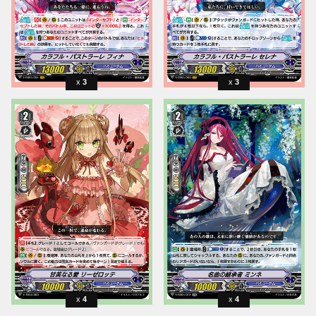
3
3
4
4