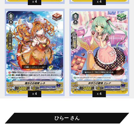
4
4
4
4
ひらー さん