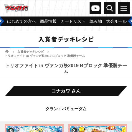
ヴァンガードch
検索
メニュー
はじめての方へ
商品情報
カードリスト
読み物
大会ルール
入賞者デッキレシピ
ホーム
入賞者デッキレシピ
>
>
トリオファイト in ヴァンガ祭2019 Bブロック 準優勝チーム
トリオファイト in ヴァンガ祭2019 Bブロック 準優勝チー
ム
コナカワ さん
クラン：バミューダ△