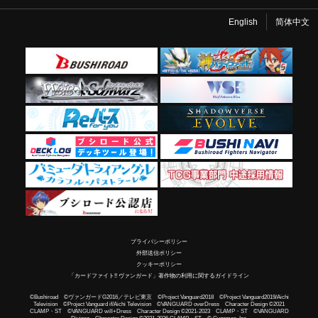
English
简体中文
プライバシーポリシー
外部送信ポリシー
クッキーポリシー
「カードファイト!! ヴァンガード」著作物の利用に関するガイドライン
©Bushiroad ©ヴァンガードG2016／テレビ東京 ©Project Vanguard2018 ©Project Vanguard2019/Aichi
Television ©Project Vanguard if/Aichi Television ©VANGUARD overDress Character Design ©2021
CLAMP・ST ©VANGUARD will+Dress Character Design ©2021-2023 CLAMP・ST ©VANGUARD