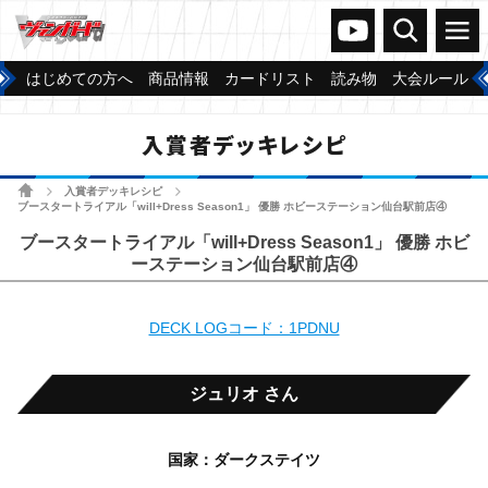
ヴァンガードch
検索
メニュー
はじめての方へ
商品情報
カードリスト
読み物
大会ルール
入賞者デッキレシピ
ホーム
入賞者デッキレシピ
>
>
ブースタートライアル「will+Dress Season1」 優勝 ホビーステーション仙台駅前店④
ブースタートライアル「will+Dress Season1」 優勝 ホビ
ーステーション仙台駅前店④
DECK LOGコード：1PDNU
ジュリオ さん
国家：ダークステイツ