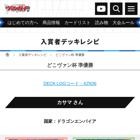
ヴァンガードch
検索
メニュー
はじめての方へ
商品情報
カードリスト
読み物
大会ルール
入賞者デッキレシピ
ホーム
入賞者デッキレシピ
どこヴァン杯 準優勝
>
>
どこヴァン杯 準優勝
DECK LOGコード：42N36
カサマ さん
国家：ドラゴンエンパイア