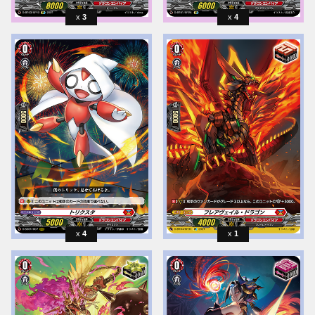
3
4
4
1