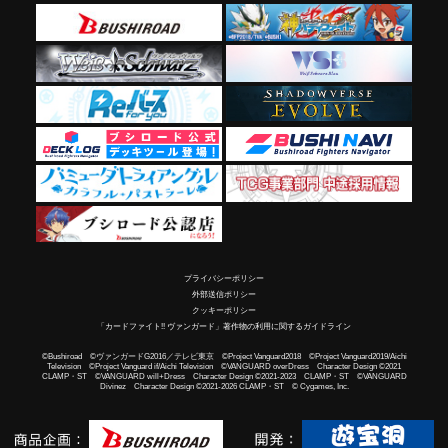
プライバシーポリシー
外部送信ポリシー
クッキーポリシー
「カードファイト!! ヴァンガード」著作物の利用に関するガイドライン
©Bushiroad ©ヴァンガードG2016／テレビ東京 ©Project Vanguard2018 ©Project Vanguard2019/Aichi
Television ©Project Vanguard if/Aichi Television ©VANGUARD overDress Character Design ©2021
CLAMP・ST ©VANGUARD will+Dress Character Design ©2021-2023 CLAMP・ST ©VANGUARD
Divinez Character Design ©2021-2026 CLAMP・ST © Cygames, Inc.