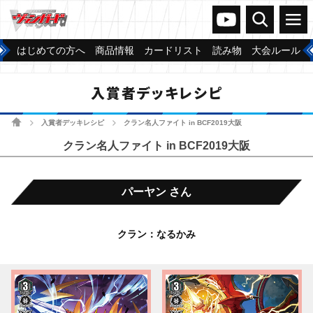
ヴァンガードch
検索
メニュー
はじめての方へ
商品情報
カードリスト
読み物
大会ルール
入賞者デッキレシピ
ホーム
入賞者デッキレシピ
クラン名人ファイト in BCF2019大阪
>
>
クラン名人ファイト in BCF2019大阪
パーヤン さん
クラン：なるかみ