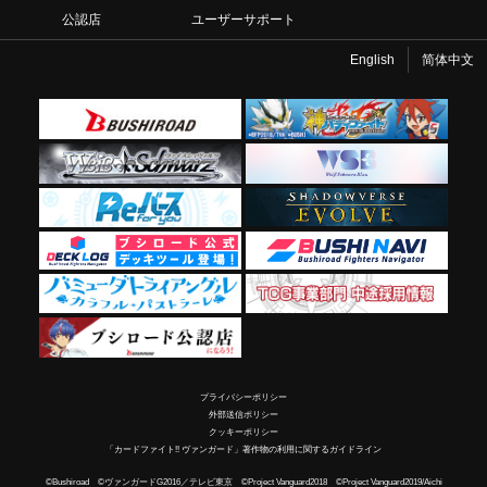
公認店
ユーザーサポート
English
简体中文
プライバシーポリシー
外部送信ポリシー
クッキーポリシー
「カードファイト!! ヴァンガード」著作物の利用に関するガイドライン
©Bushiroad ©ヴァンガードG2016／テレビ東京 ©Project Vanguard2018 ©Project Vanguard2019/Aichi