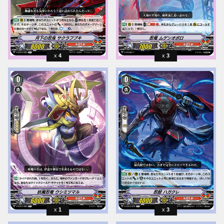
4
3
1
3