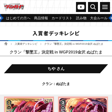
ヴァンガードch
検索
メニュー
はじめての方へ
商品情報
カードリスト
読み物
大会ルール
入賞者デッキレシピ
ホーム
入賞者デッキレシピ
クラン「撃墜王」決定戦 in WGP2019金沢 ぬばたま
>
>
クラン「撃墜王」決定戦 in WGP2019金沢 ぬばたま
ちや さん
クラン：ぬばたま