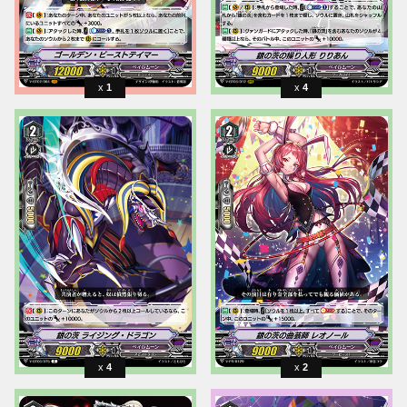
1
4
4
2