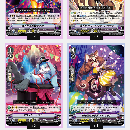
4
2
2
1