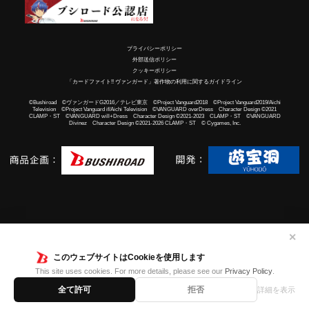
プライバシーポリシー
外部送信ポリシー
クッキーポリシー
「カードファイト!! ヴァンガード」著作物の利用に関するガイドライン
©Bushiroad ©ヴァンガードG2016／テレビ東京 ©Project Vanguard2018 ©Project Vanguard2019/Aichi
Television ©Project Vanguard if/Aichi Television ©VANGUARD overDress Character Design ©2021
CLAMP・ST ©VANGUARD will+Dress Character Design ©2021-2023 CLAMP・ST ©VANGUARD
Divinez Character Design ©2021-2026 CLAMP・ST © Cygames, Inc.
✕
このウェブサイトはCookieを使用します
This site uses cookies. For more details, please see our
Privacy Policy
.
全て許可
拒否
詳細を表示