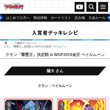
ヴァンガードch
検索
メニュー
はじめての方へ
商品情報
カードリスト
読み物
大会ルール
入賞者デッキレシピ
ホーム
入賞者デッキレシピ
>
>
クラン「撃墜王」決定戦 in WGP2019金沢 ペイルムーン
クラン「撃墜王」決定戦 in WGP2019金沢 ペイルムーン
陽大 さん
クラン：ペイルムーン