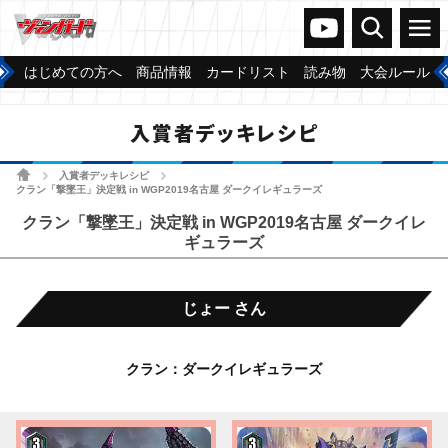
ヴァンガードch
検索
メニュー
はじめての方へ
商品情報
カードリスト
読み物
大会ルール
入賞者デッキレシピ
ホーム
入賞者デッキレシピ
>
>
クラン「撃墜王」決定戦 in WGP2019名古屋 ダークイレギュラーズ
クラン「撃墜王」決定戦 in WGP2019名古屋 ダークイレ
ギュラーズ
じょー さん
クラン：ダークイレギュラーズ