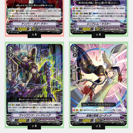
4
4
4
1