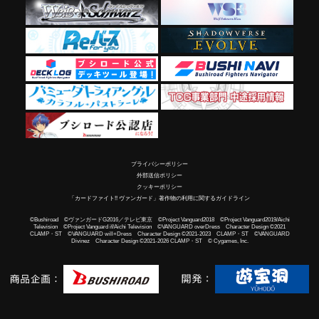
プライバシーポリシー
外部送信ポリシー
クッキーポリシー
「カードファイト!! ヴァンガード」著作物の利用に関するガイドライン
©Bushiroad ©ヴァンガードG2016／テレビ東京 ©Project Vanguard2018 ©Project Vanguard2019/Aichi
Television ©Project Vanguard if/Aichi Television ©VANGUARD overDress Character Design ©2021
CLAMP・ST ©VANGUARD will+Dress Character Design ©2021-2023 CLAMP・ST ©VANGUARD
Divinez Character Design ©2021-2026 CLAMP・ST © Cygames, Inc.