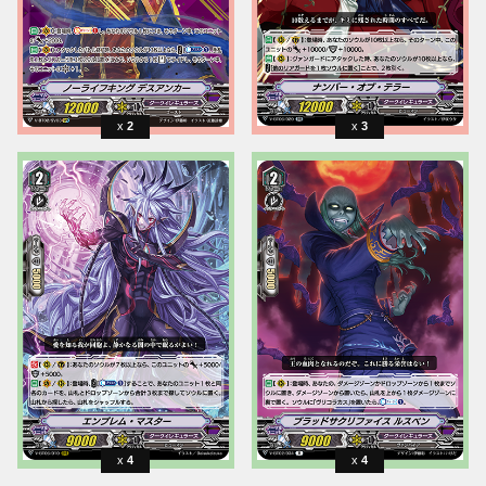
2
3
4
4