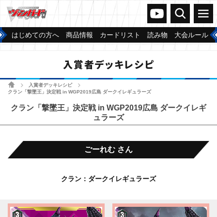
ヴァンガードch
検索
メニュー
はじめての方へ
商品情報
カードリスト
読み物
大会ルール
入賞者デッキレシピ
ホーム
入賞者デッキレシピ
>
>
クラン「撃墜王」決定戦 in WGP2019広島 ダークイレギュラーズ
クラン「撃墜王」決定戦 in WGP2019広島 ダークイレギ
ュラーズ
ごーれむ さん
クラン：ダークイレギュラーズ