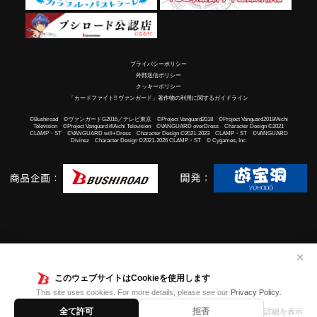
プライバシーポリシー
外部送信ポリシー
クッキーポリシー
「カードファイト!! ヴァンガード」著作物の利用に関するガイドライン
©Bushiroad ©ヴァンガードG2016／テレビ東京 ©Project Vanguard2018 ©Project Vanguard2019/Aichi
Television ©Project Vanguard if/Aichi Television ©VANGUARD overDress Character Design ©2021
CLAMP・ST ©VANGUARD will+Dress Character Design ©2021-2023 CLAMP・ST ©VANGUARD
Divinez Character Design ©2021-2026 CLAMP・ST © Cygames, Inc.
✕
このウェブサイトはCookieを使用します
This site uses cookies. For more details, please see our
Privacy Policy
.
全て許可
拒否
詳細を表示