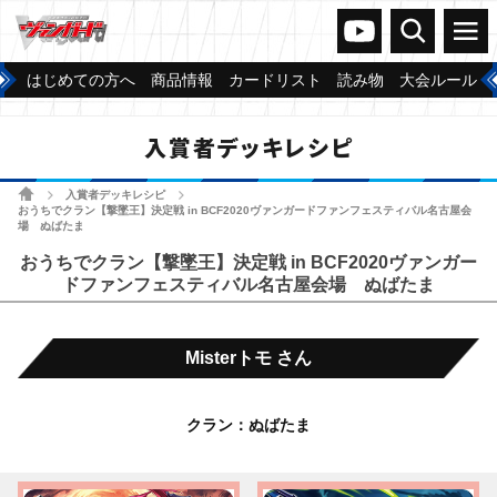
ヴァンガードch
検索
メニュー
はじめての方へ
商品情報
カードリスト
読み物
大会ルール
入賞者デッキレシピ
ホーム
入賞者デッキレシピ
>
>
おうちでクラン【撃墜王】決定戦 in BCF2020ヴァンガードファンフェスティバル名古屋会
場 ぬばたま
おうちでクラン【撃墜王】決定戦 in BCF2020ヴァンガー
ドファンフェスティバル名古屋会場 ぬばたま
Misterトモ さん
クラン：ぬばたま