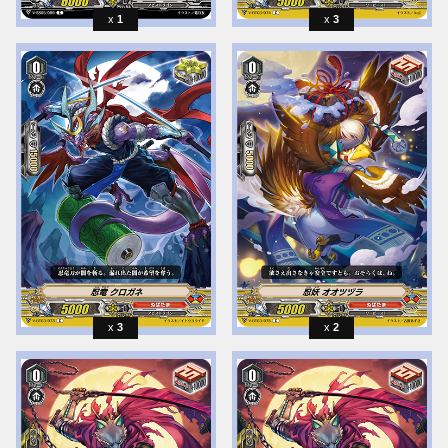
1
3
3
2