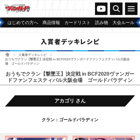
ヴァンガードch
検索
メニュー
はじめての方へ
商品情報
カードリスト
読み物
大会ルール
入賞者デッキレシピ
ホーム
入賞者デッキレシピ
>
>
おうちでクラン【撃墜王】決定戦 in BCF2020ヴァンガードファンフェスティバル大阪会
場 ゴールドパラディン
おうちでクラン【撃墜王】決定戦 in BCF2020ヴァンガー
ドファンフェスティバル大阪会場 ゴールドパラディン
アカゴリ さん
クラン：ゴールドパラディン