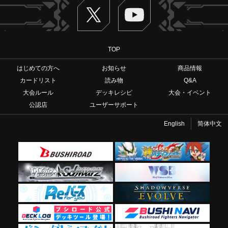
Twitter
ヴァンガードch
TOP
はじめての方へ
お知らせ
商品情報
カードリスト
読み物
Q&A
大会ルール
デッキレシピ
大会・イベント
公認店
ユーザーサポート
English
简体中文