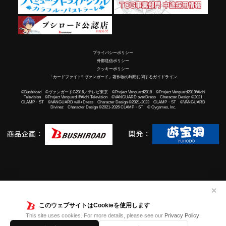
プライバシーポリシー
外部送信ポリシー
クッキーポリシー
「カードファイト!! ヴァンガード」著作物の利用に関するガイドライン
©Bushiroad ©ヴァンガードG2016／テレビ東京 ©Project Vanguard2018 ©Project Vanguard2019/Aichi
Television ©Project Vanguard if/Aichi Television ©VANGUARD overDress Character Design ©2021
CLAMP・ST ©VANGUARD will+Dress Character Design ©2021-2023 CLAMP・ST ©VANGUARD
Divinez Character Design ©2021-2026 CLAMP・ST © Cygames, Inc.
✕
このウェブサイトはCookieを使用します
This site uses cookies. For more details, please see our
Privacy Policy
.