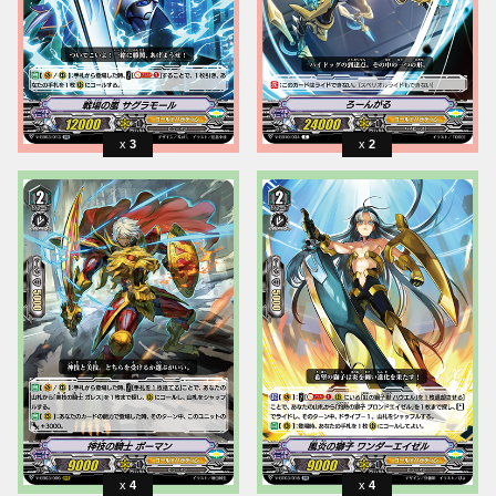
3
2
4
4