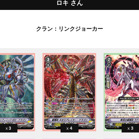
ロキ さん
クラン：リンクジョーカー
3
4
3