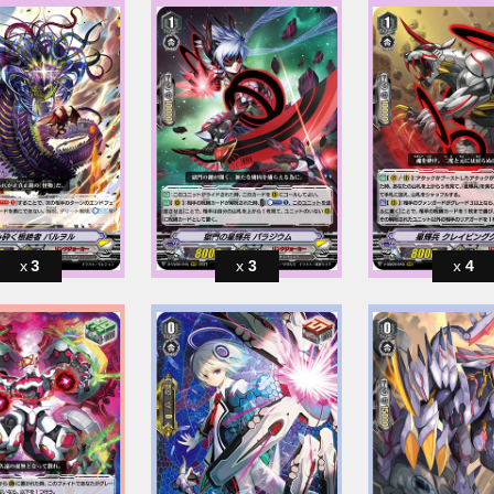
3
3
4