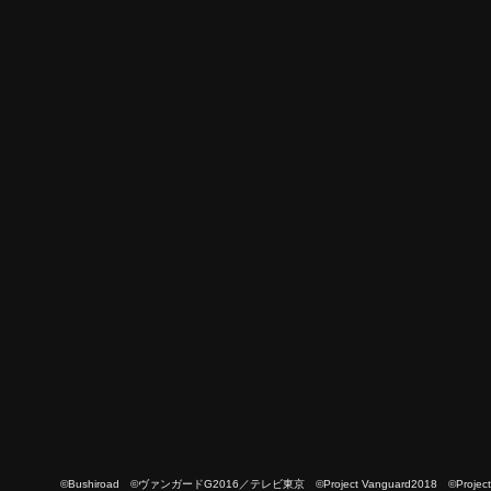
©Bushiroad ©ヴァンガードG2016／テレビ東京 ©Project Vanguard2018 ©Project Vanguard