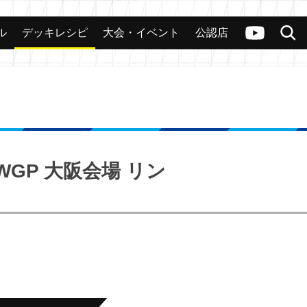
ル
デッキレシピ
大会・イベント
公認店
カード
大会
公認店舗
その他
ヴァンガードch
検索
GP 大阪会場 リン