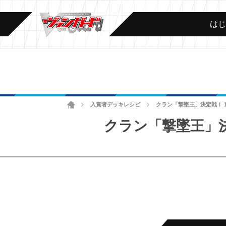
は
ホーム
入賞者デッキレシピ
クラン「撃墜王」決定戦！ 1
>
>
クラン「撃墜王」決