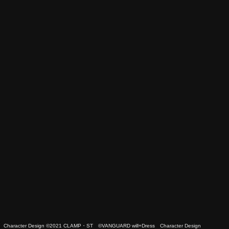
 Character Design ©2021 CLAMP・ST ©VANGUARD will+Dress Character Design