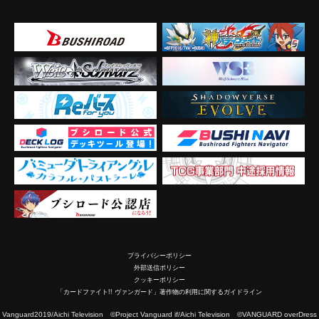
プライバシーポリシー
外部送信ポリシー
クッキーポリシー
「カードファイト!! ヴァンガード」著作物の利用に関するガイドライン
2019/Aichi Television ©Project Vanguard if/Aichi Television ©VANGUARD overDress