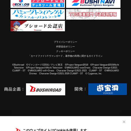
プライバシーポリシー
外部送信ポリシー
クッキーポリシー
「カードファイト!! ヴァンガード」著作物の利用に関するガイドライン
©Bushiroad ©ヴァンガードG2016／テレビ東京 ©Project Vanguard2018 ©Project Vanguard2019/Aichi
Television ©Project Vanguard if/Aichi Television ©VANGUARD overDress Character Design ©2021
CLAMP・ST ©VANGUARD will+Dress Character Design ©2021-2023 CLAMP・ST ©VANGUARD
Divinez Character Design ©2021-2026 CLAMP・ST © Cygames, Inc.
✕
このウェブサイトはCookieを使用します