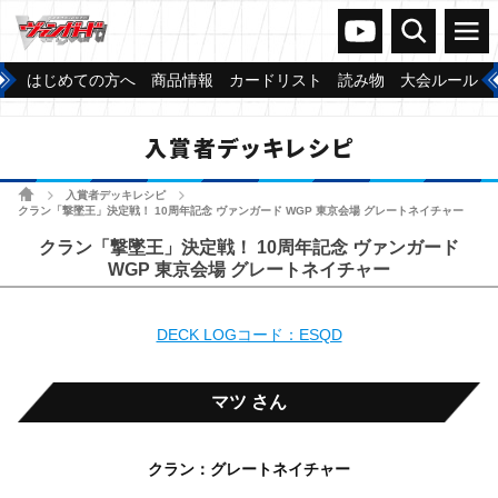
ヴァンガードch
検索
メニュー
はじめての方へ
商品情報
カードリスト
読み物
大会ルール
入賞者デッキレシピ
ホーム
入賞者デッキレシピ
>
>
クラン「撃墜王」決定戦！ 10周年記念 ヴァンガード WGP 東京会場 グレートネイチャー
クラン「撃墜王」決定戦！ 10周年記念 ヴァンガード
WGP 東京会場 グレートネイチャー
DECK LOGコード：ESQD
マツ さん
クラン：グレートネイチャー