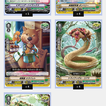
1
4
4
4