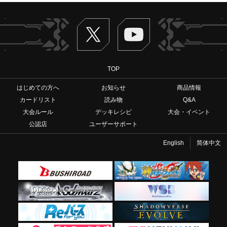
Twitter
ヴァンガードch
TOP
はじめての方へ
お知らせ
商品情報
カードリスト
読み物
Q&A
大会ルール
デッキレシピ
大会・イベント
公認店
ユーザーサポート
English
简体中文