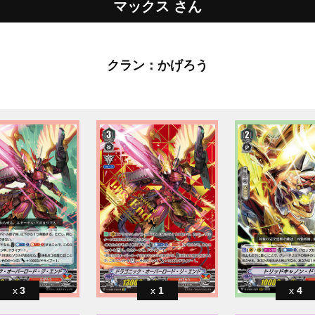
マックス さん
クラン：かげろう
3
1
4