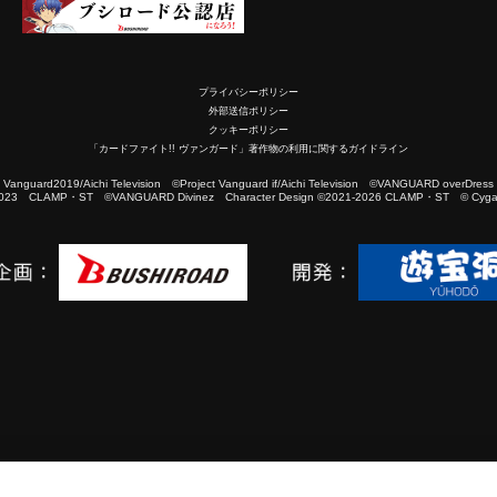
プライバシーポリシー
外部送信ポリシー
クッキーポリシー
「カードファイト!! ヴァンガード」著作物の利用に関するガイドライン
2019/Aichi Television ©Project Vanguard if/Aichi Television ©VANGUARD overDress
023 CLAMP・ST ©VANGUARD Divinez Character Design ©2021-2026 CLAMP・ST © Cygam