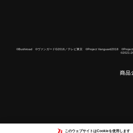
©Bushiroad ©ヴァンガードG2016／テレビ東京 ©Project Vanguard2018 ©Project Vanguard
©2021-2
このウェブサイトはCookieを使用します