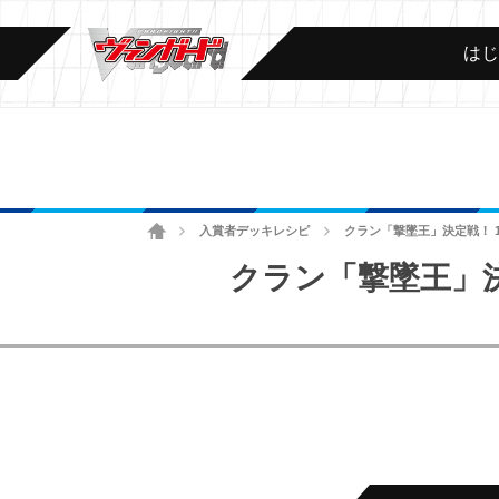
は
ホーム
入賞者デッキレシピ
クラン「撃墜王」決定戦！ 1
>
>
クラン「撃墜王」決