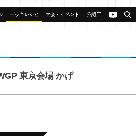
ル
デッキレシピ
大会・イベント
公認店
カード
大会
公認店舗
その他
ヴァンガードch
検索
GP 東京会場 かげ