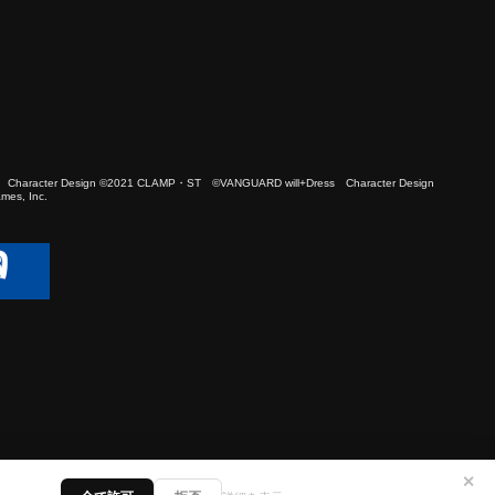
 Character Design ©2021 CLAMP・ST ©VANGUARD will+Dress Character Design
es, Inc.
✕