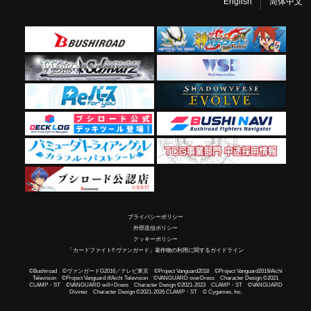
English
简体中文
プライバシーポリシー
外部送信ポリシー
クッキーポリシー
「カードファイト!! ヴァンガード」著作物の利用に関するガイドライン
©Bushiroad ©ヴァンガードG2016／テレビ東京 ©Project Vanguard2018 ©Project Vanguard2019/Aichi
Television ©Project Vanguard if/Aichi Television ©VANGUARD overDress Character Design ©2021
CLAMP・ST ©VANGUARD will+Dress Character Design ©2021-2023 CLAMP・ST ©VANGUARD
Divinez Character Design ©2021-2026 CLAMP・ST © Cygames, Inc.