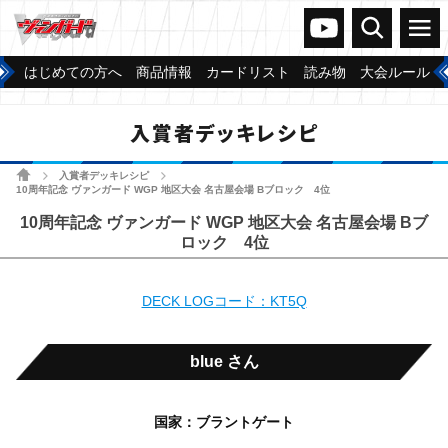
ヴァンガードch
検索
メニュー
はじめての方へ
商品情報
カードリスト
読み物
大会ルール
入賞者デッキレシピ
ホーム
入賞者デッキレシピ
>
>
10周年記念 ヴァンガード WGP 地区大会 名古屋会場 Bブロック 4位
10周年記念 ヴァンガード WGP 地区大会 名古屋会場 Bブ
ロック 4位
DECK LOGコード：KT5Q
blue さん
国家：ブラントゲート