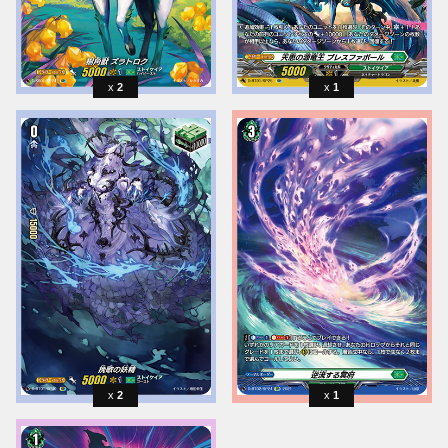
2
1
2
1