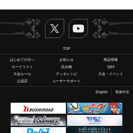
Twitter
ヴァンガードch
TOP
はじめての方へ
お知らせ
商品情報
カードリスト
読み物
Q&A
大会ルール
デッキレシピ
大会・イベント
公認店
ユーザーサポート
English
简体中文