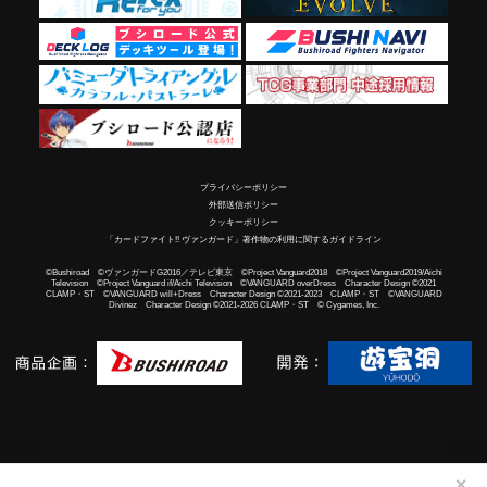
プライバシーポリシー
外部送信ポリシー
クッキーポリシー
「カードファイト!! ヴァンガード」著作物の利用に関するガイドライン
©Bushiroad ©ヴァンガードG2016／テレビ東京 ©Project Vanguard2018 ©Project Vanguard2019/Aichi
Television ©Project Vanguard if/Aichi Television ©VANGUARD overDress Character Design ©2021
CLAMP・ST ©VANGUARD will+Dress Character Design ©2021-2023 CLAMP・ST ©VANGUARD
Divinez Character Design ©2021-2026 CLAMP・ST © Cygames, Inc.
✕