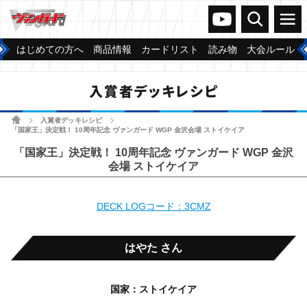
ヴァンガードch
検索
メニュー
はじめての方へ
商品情報
カードリスト
読み物
大会ルール
入賞者デッキレシピ
ホーム
入賞者デッキレシピ
>
>
「国家王」決定戦！ 10周年記念 ヴァンガード WGP 金沢会場 ストイケイア
「国家王」決定戦！ 10周年記念 ヴァンガード WGP 金沢
会場 ストイケイア
DECK LOGコード：3CMZ
はやた さん
国家：ストイケイア