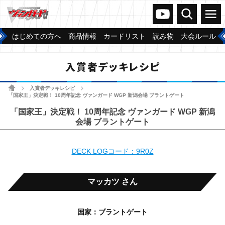
ヴァンガードch
検索
メニュー
はじめての方へ
商品情報
カードリスト
読み物
大会ルール
入賞者デッキレシピ
ホーム
入賞者デッキレシピ
>
>
「国家王」決定戦！ 10周年記念 ヴァンガード WGP 新潟会場 ブラントゲート
「国家王」決定戦！ 10周年記念 ヴァンガード WGP 新潟
会場 ブラントゲート
DECK LOGコード：9R0Z
マッカツ さん
国家：ブラントゲート