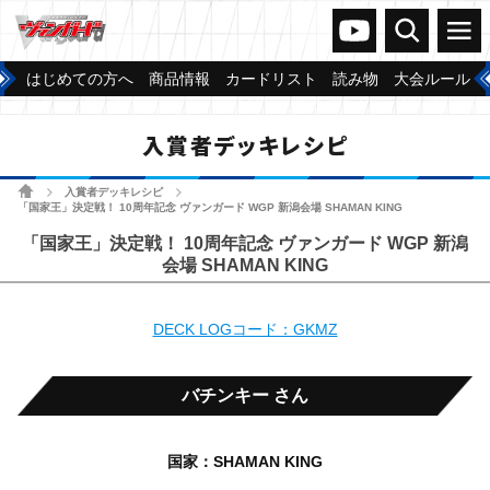
ヴァンガードch
検索
メニュー
はじめての方へ
商品情報
カードリスト
読み物
大会ルール
入賞者デッキレシピ
ホーム
入賞者デッキレシピ
>
>
「国家王」決定戦！ 10周年記念 ヴァンガード WGP 新潟会場 SHAMAN KING
「国家王」決定戦！ 10周年記念 ヴァンガード WGP 新潟
会場 SHAMAN KING
DECK LOGコード：GKMZ
バチンキー さん
国家：SHAMAN KING