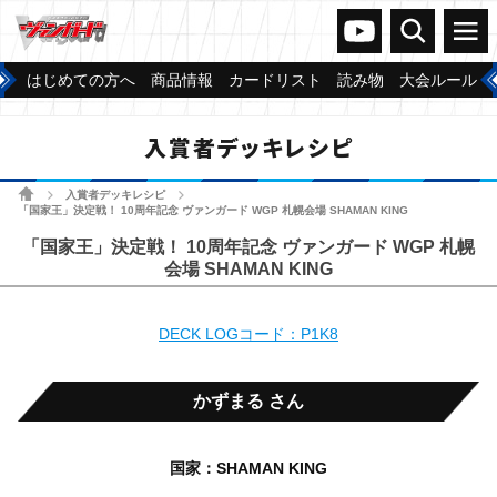
ヴァンガードch
検索
メニュー
はじめての方へ
商品情報
カードリスト
読み物
大会ルール
入賞者デッキレシピ
ホーム
入賞者デッキレシピ
>
>
「国家王」決定戦！ 10周年記念 ヴァンガード WGP 札幌会場 SHAMAN KING
「国家王」決定戦！ 10周年記念 ヴァンガード WGP 札幌
会場 SHAMAN KING
DECK LOGコード：P1K8
かずまる さん
国家：SHAMAN KING