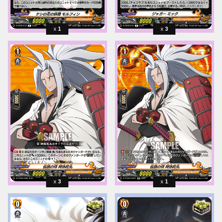
1
3
3
1