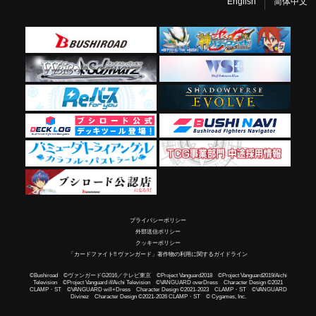
English
简体中文
プライバシーポリシー
外部送信ポリシー
クッキーポリシー
「カードファイト!! ヴァンガード」著作物の利用に関するガイドライン
©Bushiroad ©ヴァンガードG2016／テレビ東京 ©Project Vanguard2018 ©Project Vanguard2019/Aichi
Television ©Project Vanguard if/Aichi Television ©VANGUARD overDress Character Design ©2021
CLAMP・ST ©VANGUARD will+Dress Character Design ©2021-2023 CLAMP・ST ©VANGUARD
Divinez Character Design ©2021-2026 CLAMP・ST © Cygames, Inc.