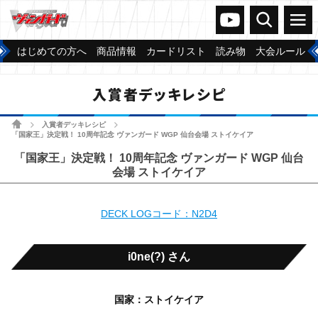
ヴァンガードch
検索
メニュー
はじめての方へ
商品情報
カードリスト
読み物
大会ルール
入賞者デッキレシピ
ホーム
入賞者デッキレシピ
>
>
「国家王」決定戦！ 10周年記念 ヴァンガード WGP 仙台会場 ストイケイア
「国家王」決定戦！ 10周年記念 ヴァンガード WGP 仙台
会場 ストイケイア
DECK LOGコード：N2D4
i0ne(?) さん
国家：ストイケイア