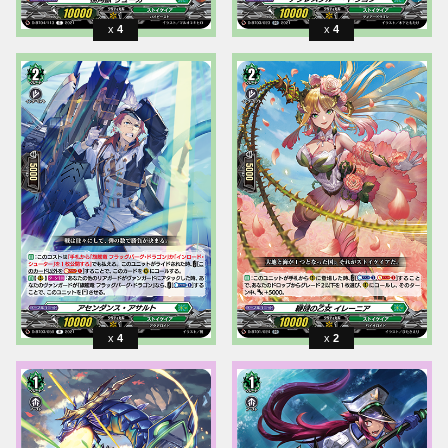
4
4
4
2