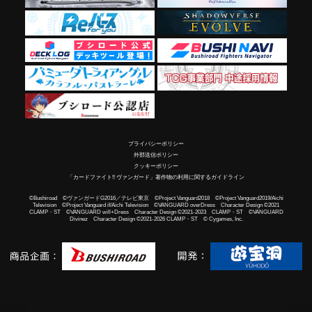
プライバシーポリシー
外部送信ポリシー
クッキーポリシー
「カードファイト!! ヴァンガード」著作物の利用に関するガイドライン
©Bushiroad ©ヴァンガードG2016／テレビ東京 ©Project Vanguard2018 ©Project Vanguard2019/Aichi
Television ©Project Vanguard if/Aichi Television ©VANGUARD overDress Character Design ©2021
CLAMP・ST ©VANGUARD will+Dress Character Design ©2021-2023 CLAMP・ST ©VANGUARD
Divinez Character Design ©2021-2026 CLAMP・ST © Cygames, Inc.