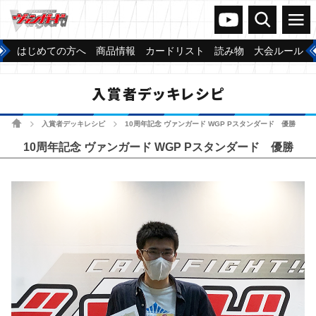
ヴァンガードch
検索
メニュー
はじめての方へ
商品情報
カードリスト
読み物
大会ルール
入賞者デッキレシピ
ホーム
入賞者デッキレシピ
10周年記念 ヴァンガード WGP Pスタンダード 優勝
>
>
10周年記念 ヴァンガード WGP Pスタンダード 優勝