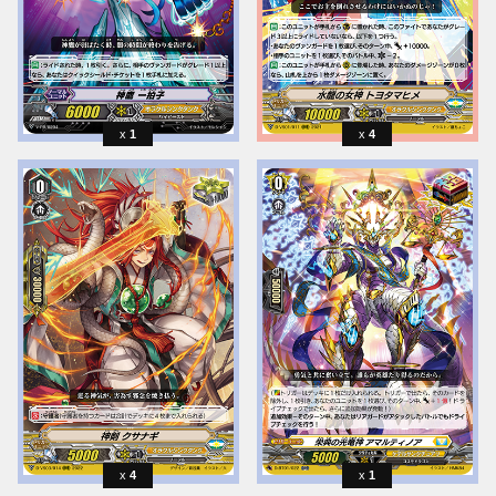
1
4
4
1