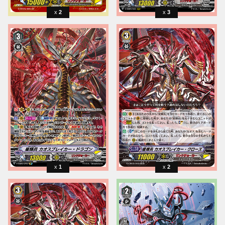
2
3
1
2