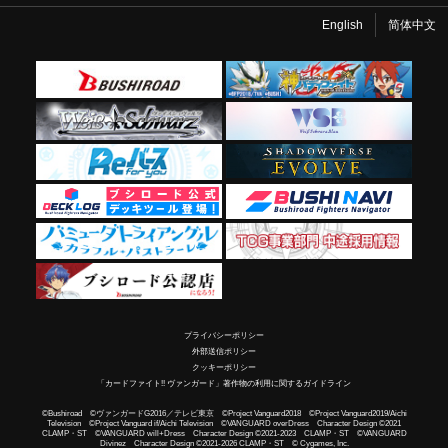
English
简体中文
プライバシーポリシー
外部送信ポリシー
クッキーポリシー
「カードファイト!! ヴァンガード」著作物の利用に関するガイドライン
©Bushiroad ©ヴァンガードG2016／テレビ東京 ©Project Vanguard2018 ©Project Vanguard2019/Aichi
Television ©Project Vanguard if/Aichi Television ©VANGUARD overDress Character Design ©2021
CLAMP・ST ©VANGUARD will+Dress Character Design ©2021-2023 CLAMP・ST ©VANGUARD
Divinez Character Design ©2021-2026 CLAMP・ST © Cygames, Inc.