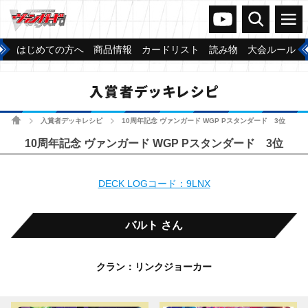
ヴァンガードch
検索
メニュー
はじめての方へ
商品情報
カードリスト
読み物
大会ルール
入賞者デッキレシピ
ホーム
入賞者デッキレシピ
10周年記念 ヴァンガード WGP Pスタンダード 3位
>
>
10周年記念 ヴァンガード WGP Pスタンダード 3位
DECK LOGコード：9LNX
バルト さん
クラン：リンクジョーカー