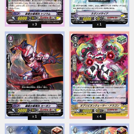
3
1
1
4