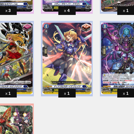
3
4
1
1
1
1