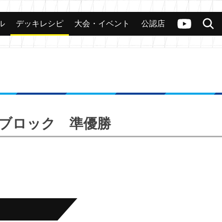
ル
デッキレシピ
大会・イベント
公認店
カード
大会
公認店舗
その他
ヴァンガードch
検索
 Bブロック 準優勝