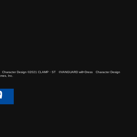
 Character Design ©2021 CLAMP・ST ©VANGUARD will+Dress Character Design
es, Inc.