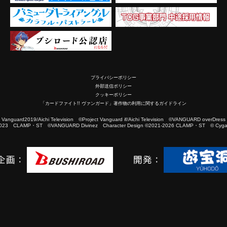
プライバシーポリシー
外部送信ポリシー
クッキーポリシー
「カードファイト!! ヴァンガード」著作物の利用に関するガイドライン
2019/Aichi Television ©Project Vanguard if/Aichi Television ©VANGUARD overDress
023 CLAMP・ST ©VANGUARD Divinez Character Design ©2021-2026 CLAMP・ST © Cygam