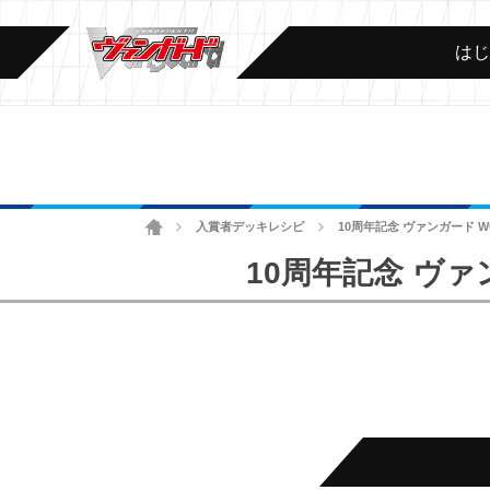
は
ホーム
入賞者デッキレシピ
10周年記念 ヴァンガード 
>
>
10周年記念 ヴァ