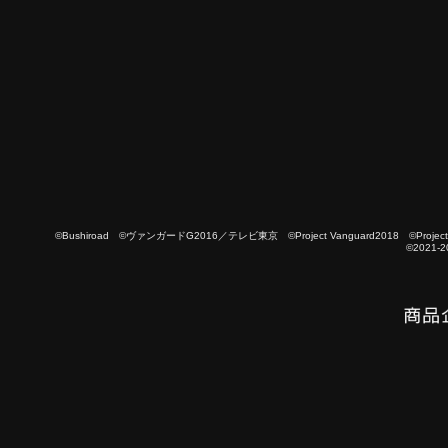
©Bushiroad ©ヴァンガードG2016／テレビ東京 ©Project Vanguard2018 ©Project Vanguard
©2021-2