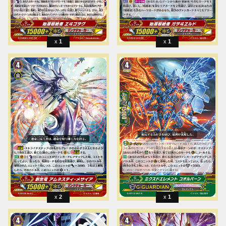
1
1
2
1