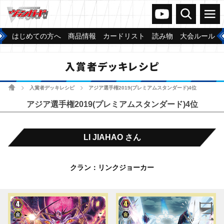
ヴァンガードch
検索
メニュー
はじめての方へ
商品情報
カードリスト
読み物
大会ルール
入賞者デッキレシピ
ホーム
入賞者デッキレシピ
アジア選手権2019(プレミアムスタンダード)4位
>
>
アジア選手権2019(プレミアムスタンダード)4位
LI JIAHAO さん
クラン：リンクジョーカー