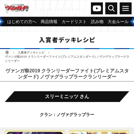
ヴァンガードch
検索
メニュー
はじめての方へ
商品情報
カードリスト
読み物
大会ルール
入賞者デッキレシピ
ホーム
入賞者デッキレシピ
>
>
ヴァンガ祭2019 クランリーダーファイト(プレミアムスタンダード) ノヴァグラップラークラ
ンリーダー
ヴァンガ祭2019 クランリーダーファイト(プレミアムスタ
ンダード) ノヴァグラップラークランリーダー
スリーミニッツ さん
クラン：ノヴァグラップラー