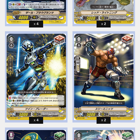
4
2
4
2