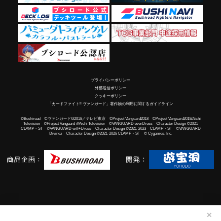
プライバシーポリシー
外部送信ポリシー
クッキーポリシー
「カードファイト!! ヴァンガード」著作物の利用に関するガイドライン
©Bushiroad ©ヴァンガードG2016／テレビ東京 ©Project Vanguard2018 ©Project Vanguard2019/Aichi
Television ©Project Vanguard if/Aichi Television ©VANGUARD overDress Character Design ©2021
CLAMP・ST ©VANGUARD will+Dress Character Design ©2021-2023 CLAMP・ST ©VANGUARD
Divinez Character Design ©2021-2026 CLAMP・ST © Cygames, Inc.
✕