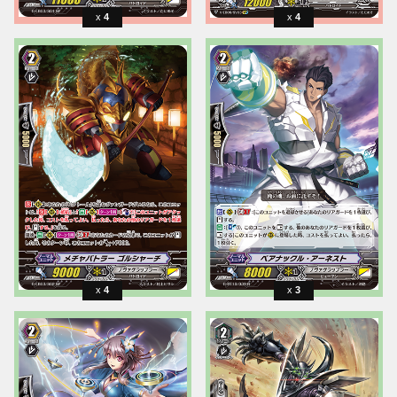
4
4
4
3