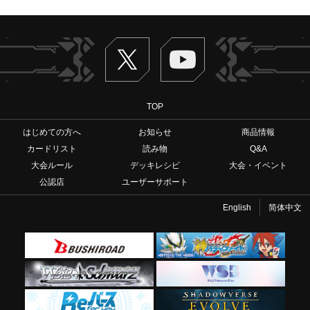
Twitter
ヴァンガードch
TOP
はじめての方へ
お知らせ
商品情報
カードリスト
読み物
Q&A
大会ルール
デッキレシピ
大会・イベント
公認店
ユーザーサポート
English
简体中文