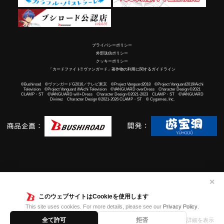
プライバシーポリシー
外部送信ポリシー
クッキーポリシー
「カードファイト!! ヴァンガード」著作物の利用に関するガイドライン
©Bushiroad ©ヴァンガードG2016／テレビ東京 ©Project Vanguard2018 ©Project Vanguard2019/Aichi
Television ©Project Vanguard if/Aichi Television ©VANGUARD overDress Character Design ©2021
CLAMP・ST ©VANGUARD will+Dress Character Design ©2021-2023 CLAMP・ST ©VANGUARD
Divinez Character Design ©2021-2026 CLAMP・ST © Cygames, Inc.
✕
このウェブサイトはCookieを使用します
This site uses cookies. For more details, please see our
Privacy Policy
.
全て許可
拒否
詳細を表示