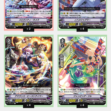
2
4
4
4