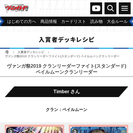
ヴァンガードch
検索
メニュー
はじめての方へ
商品情報
カードリスト
読み物
大会ルール
入賞者デッキレシピ
ホーム
入賞者デッキレシピ
>
>
ヴァンガ祭2019 クランリーダーファイト(スタンダード) ペイルムーンクランリーダー
ヴァンガ祭2019 クランリーダーファイト(スタンダード)
ペイルムーンクランリーダー
Timber さん
クラン：ペイルムーン