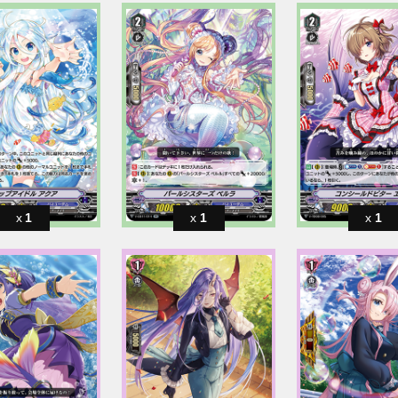
1
1
1