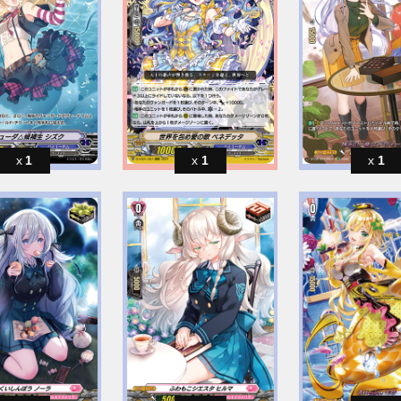
1
1
1