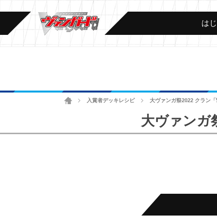
は
ホーム
入賞者デッキレシピ
大ヴァンガ祭2022 クラン
>
>
大ヴァンガ祭