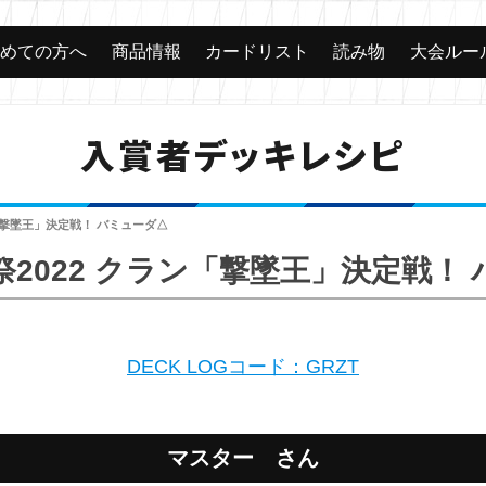
じめての方へ
商品情報
カードリスト
読み物
大会ルー
入賞者デッキレシピ
「撃墜王」決定戦！ バミューダ△
2022 クラン「撃墜王」決定戦！
DECK LOGコード：GRZT
マスター さん