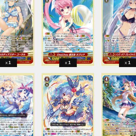
1
1
1