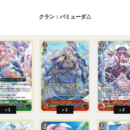
クラン：バミューダ△
1
1
2