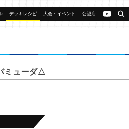
ル
デッキレシピ
大会・イベント
公認店
カード
大会
公認店舗
その他
ヴァンガードch
検索
 バミューダ△