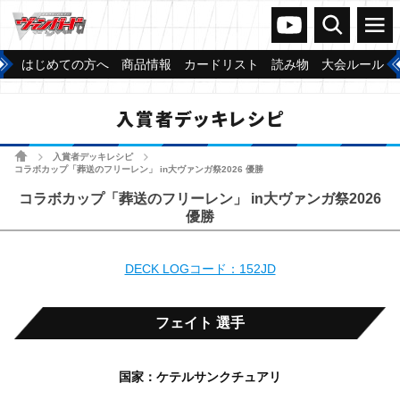
ヴァンガードch
検索
メニュー
はじめての方へ
商品情報
カードリスト
読み物
大会ルール
入賞者デッキレシピ
ホーム
入賞者デッキレシピ
>
>
コラボカップ「葬送のフリーレン」 in大ヴァンガ祭2026 優勝
コラボカップ「葬送のフリーレン」 in大ヴァンガ祭2026
優勝
DECK LOGコード：152JD
フェイト 選手
国家：ケテルサンクチュアリ