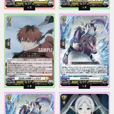
3
4
4
2