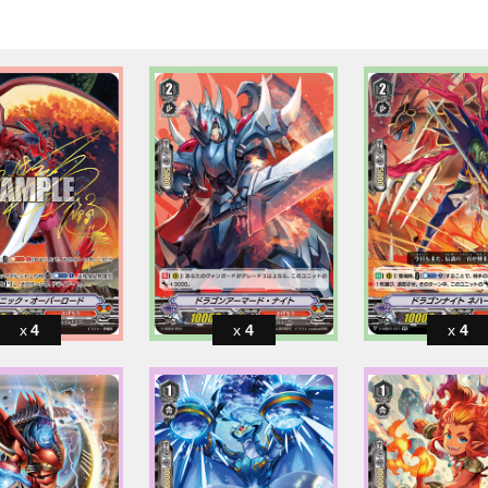
4
4
4