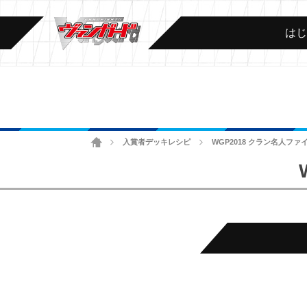
は
ホーム
入賞者デッキレシピ
WGP2018 クラン名人ファイ
>
>