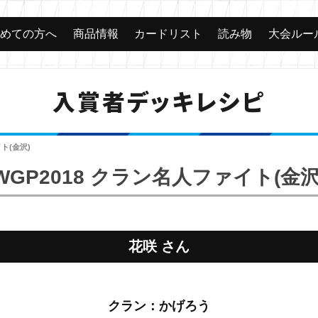
じめての方へ
商品情報
カードリスト
読み物
大会ルー
入賞者デッキレシピ
ト(金沢)
WGP2018 クラン名人ファイト(金沢
花咲 さん
クラン：かげろう