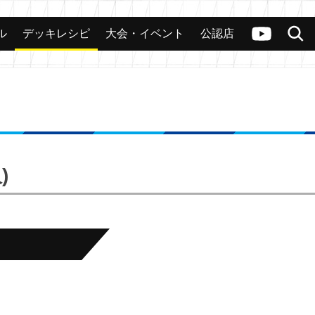
ル
デッキレシピ
大会・イベント
公認店
カード
大会
公認店舗
その他
ヴァンガードch
検索
)