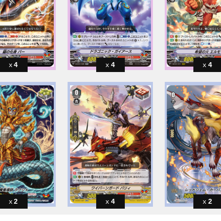
4
4
4
2
4
2