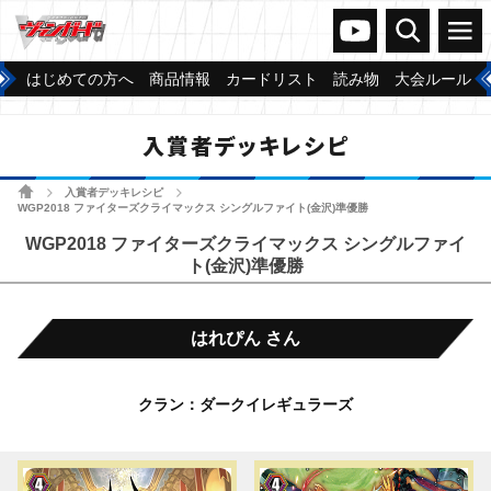
ヴァンガードch
検索
メニュー
はじめての方へ
商品情報
カードリスト
読み物
大会ルール
入賞者デッキレシピ
ホーム
入賞者デッキレシピ
>
>
WGP2018 ファイターズクライマックス シングルファイト(金沢)準優勝
WGP2018 ファイターズクライマックス シングルファイ
ト(金沢)準優勝
はれぴん さん
クラン：ダークイレギュラーズ