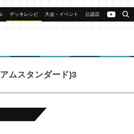
ル
デッキレシピ
大会・イベント
公認店
カード
大会
公認店舗
その他
ヴァンガードch
検索
アムスタンダード)3