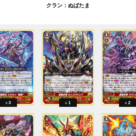
クラン：ぬばたま
3
1
2