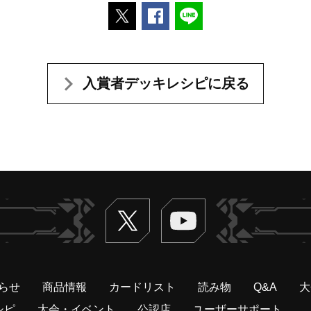
ポストする
Facebookでシェアする
LINEで送る
入賞者デッキレシピに戻る
Twitter
ヴァンガードch
らせ
商品情報
カードリスト
読み物
Q&A
大
シピ
大会・イベント
公認店
ユーザーサポート