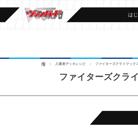
は
ホーム
入賞者デッキレシピ
ファイターズクライマックス
>
>
ファイターズクライ