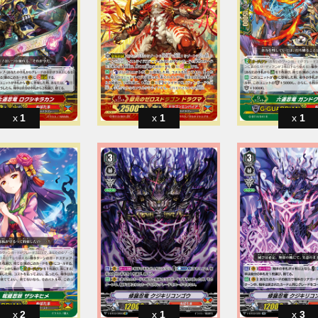
1
1
1
2
1
3