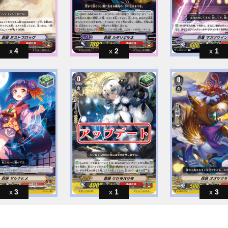
4
2
1
3
1
3