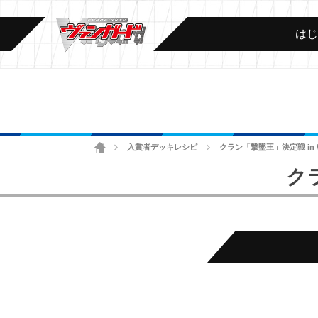
は
ホーム
入賞者デッキレシピ
クラン「撃墜王」決定戦 in 
>
>
クラ