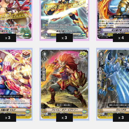
3
3
4
3
3
3