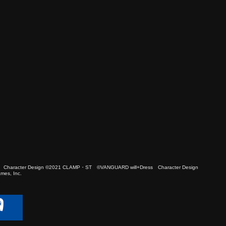
 Character Design ©2021 CLAMP・ST ©VANGUARD will+Dress Character Design
es, Inc.