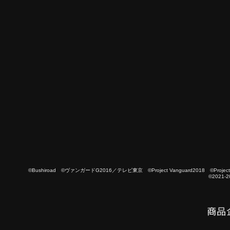
©Bushiroad ©ヴァンガードG2016／テレビ東京 ©Project Vanguard2018 ©Project Vanguard
©2021-2