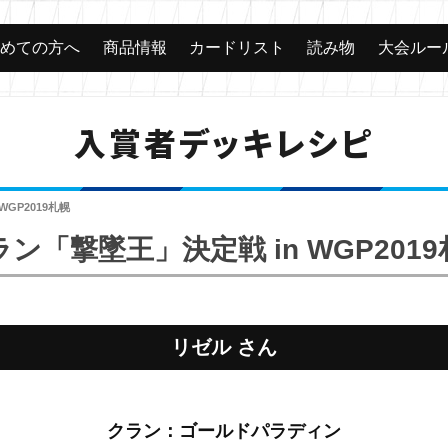
じめての方へ
商品情報
カードリスト
読み物
大会ルー
入賞者デッキレシピ
WGP2019札幌
ン「撃墜王」決定戦 in WGP201
リゼル さん
クラン：ゴールドパラディン