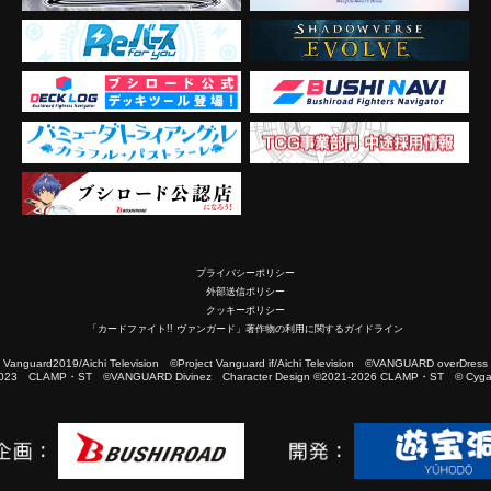
プライバシーポリシー
外部送信ポリシー
クッキーポリシー
「カードファイト!! ヴァンガード」著作物の利用に関するガイドライン
2019/Aichi Television ©Project Vanguard if/Aichi Television ©VANGUARD overDress
023 CLAMP・ST ©VANGUARD Divinez Character Design ©2021-2026 CLAMP・ST © Cygam