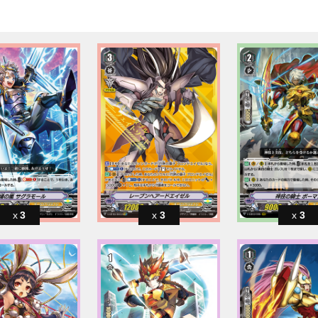
3
3
3