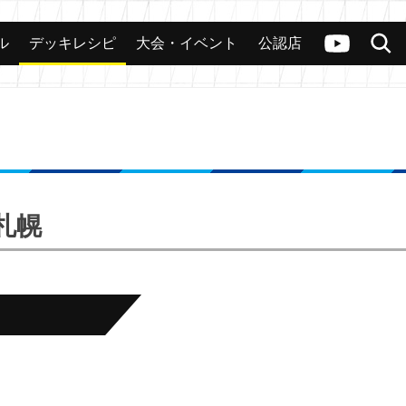
ル
デッキレシピ
大会・イベント
公認店
カード
大会
公認店舗
その他
ヴァンガードch
検索
9札幌