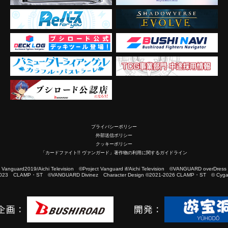
プライバシーポリシー
外部送信ポリシー
クッキーポリシー
「カードファイト!! ヴァンガード」著作物の利用に関するガイドライン
2019/Aichi Television ©Project Vanguard if/Aichi Television ©VANGUARD overDress
023 CLAMP・ST ©VANGUARD Divinez Character Design ©2021-2026 CLAMP・ST © Cygam