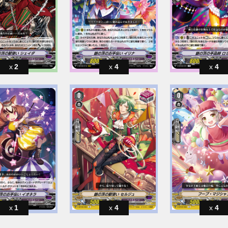
2
4
4
1
4
4