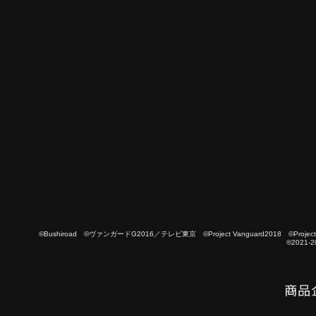
©Bushiroad ©ヴァンガードG2016／テレビ東京 ©Project Vanguard2018 ©Project Vanguard
©2021-2