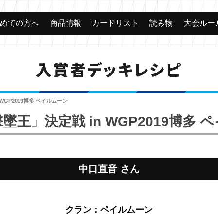
じめての方へ
商品情報
カードリスト
読み物
大会ルー
入賞者デッキレシピ
WGP2019博多 ペイルムーン
墜王」決定戦 in WGP2019博多 
中口直音 さん
クラン：ペイルムーン