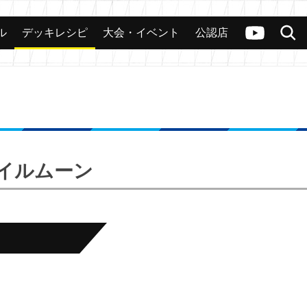
ル
デッキレシピ
大会・イベント
公認店
カード
大会
公認店舗
その他
ヴァンガードch
検索
ペイルムーン