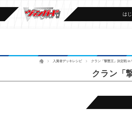
は
ホーム
入賞者デッキレシピ
クラン「撃墜王」決定戦 in 
>
>
クラン「撃