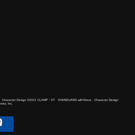
 Character Design ©2021 CLAMP・ST ©VANGUARD will+Dress Character Design
es, Inc.