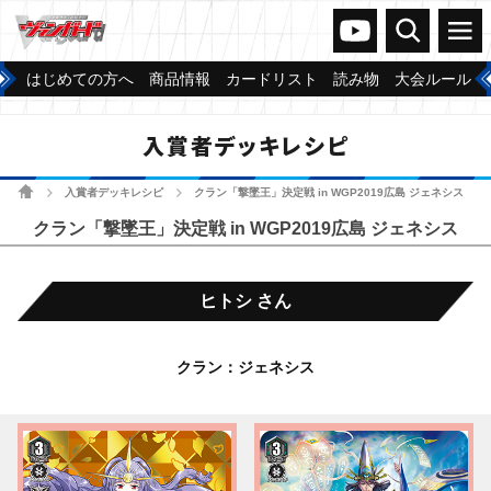
ヴァンガードch
検索
メニュー
はじめての方へ
商品情報
カードリスト
読み物
大会ルール
入賞者デッキレシピ
ホーム
入賞者デッキレシピ
クラン「撃墜王」決定戦 in WGP2019広島 ジェネシス
>
>
クラン「撃墜王」決定戦 in WGP2019広島 ジェネシス
ヒトシ さん
クラン：ジェネシス