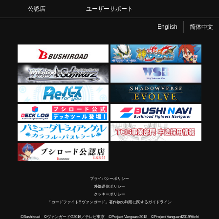
公認店
ユーザーサポート
English
简体中文
プライバシーポリシー
外部送信ポリシー
クッキーポリシー
「カードファイト!! ヴァンガード」著作物の利用に関するガイドライン
©Bushiroad ©ヴァンガードG2016／テレビ東京 ©Project Vanguard2018 ©Project Vanguard2019/Aichi