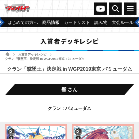
ヴァンガードch
検索
メニュー
はじめての方へ
商品情報
カードリスト
読み物
大会ルール
入賞者デッキレシピ
ホーム
入賞者デッキレシピ
>
>
クラン「撃墜王」決定戦 in WGP2019東京 バミューダ△
クラン「撃墜王」決定戦 in WGP2019東京 バミューダ△
響 さん
クラン：バミューダ△