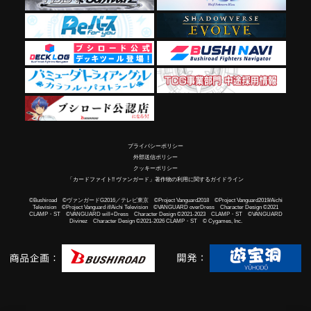
プライバシーポリシー
外部送信ポリシー
クッキーポリシー
「カードファイト!! ヴァンガード」著作物の利用に関するガイドライン
©Bushiroad ©ヴァンガードG2016／テレビ東京 ©Project Vanguard2018 ©Project Vanguard2019/Aichi
Television ©Project Vanguard if/Aichi Television ©VANGUARD overDress Character Design ©2021
CLAMP・ST ©VANGUARD will+Dress Character Design ©2021-2023 CLAMP・ST ©VANGUARD
Divinez Character Design ©2021-2026 CLAMP・ST © Cygames, Inc.