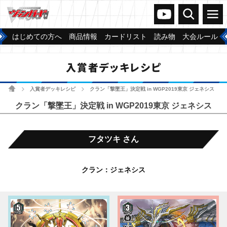
ヴァンガードch
検索
メニュー
はじめての方へ
商品情報
カードリスト
読み物
大会ルール
入賞者デッキレシピ
ホーム
入賞者デッキレシピ
クラン「撃墜王」決定戦 in WGP2019東京 ジェネシス
>
>
クラン「撃墜王」決定戦 in WGP2019東京 ジェネシス
フタツキ さん
クラン：ジェネシス