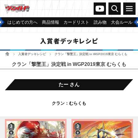
ヴァンガードch
検索
メニュー
はじめての方へ
商品情報
カードリスト
読み物
大会ルール
入賞者デッキレシピ
ホーム
入賞者デッキレシピ
クラン「撃墜王」決定戦 in WGP2019東京 むらくも
>
>
クラン「撃墜王」決定戦 in WGP2019東京 むらくも
たー さん
クラン：むらくも