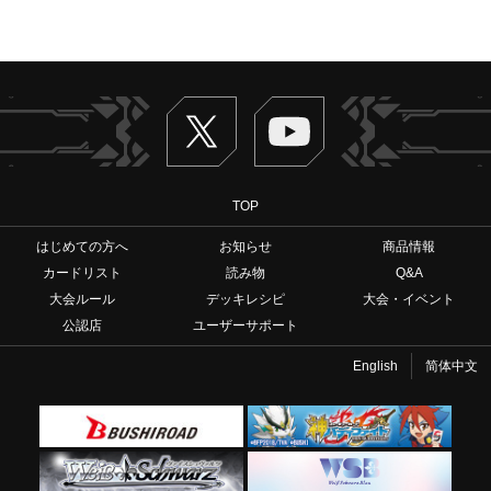
Twitter
ヴァンガードch
TOP
はじめての方へ
お知らせ
商品情報
カードリスト
読み物
Q&A
大会ルール
デッキレシピ
大会・イベント
公認店
ユーザーサポート
English
简体中文