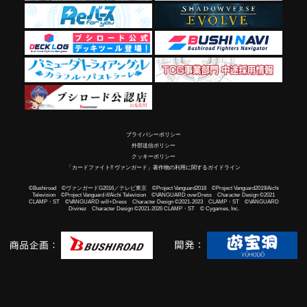
プライバシーポリシー
外部送信ポリシー
クッキーポリシー
「カードファイト!! ヴァンガード」著作物の利用に関するガイドライン
©Bushiroad ©ヴァンガードG2016／テレビ東京 ©Project Vanguard2018 ©Project Vanguard2019/Aichi
Television ©Project Vanguard if/Aichi Television ©VANGUARD overDress Character Design ©2021
CLAMP・ST ©VANGUARD will+Dress Character Design ©2021-2023 CLAMP・ST ©VANGUARD
Divinez Character Design ©2021-2026 CLAMP・ST © Cygames, Inc.