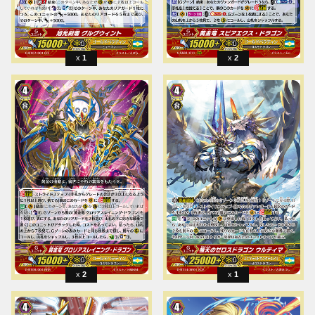
1
2
2
1