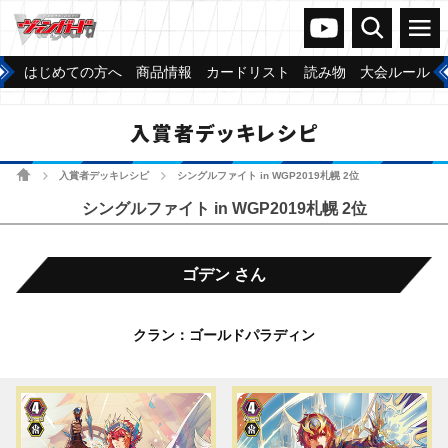
ヴァンガードch
検索
メニュー
はじめての方へ
商品情報
カードリスト
読み物
大会ルール
入賞者デッキレシピ
ホーム
入賞者デッキレシピ
シングルファイト in WGP2019札幌 2位
>
>
シングルファイト in WGP2019札幌 2位
ゴデン さん
クラン：ゴールドパラディン