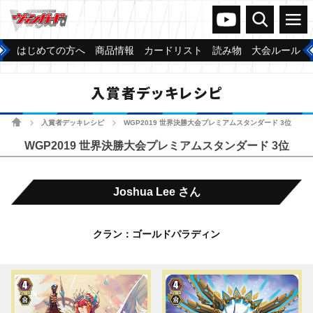
ヴァンガードch
検索
メニュー
はじめての方へ
商品情報
カードリスト
読み物
大会ルール
入賞者デッキレシピ
ホーム
入賞者デッキレシピ
WGP2019 世界決勝大会プレミアムスタンダード 3位
>
>
WGP2019 世界決勝大会プレミアムスタンダード 3位
Joshua Lee さん
クラン：ゴールドパラディン