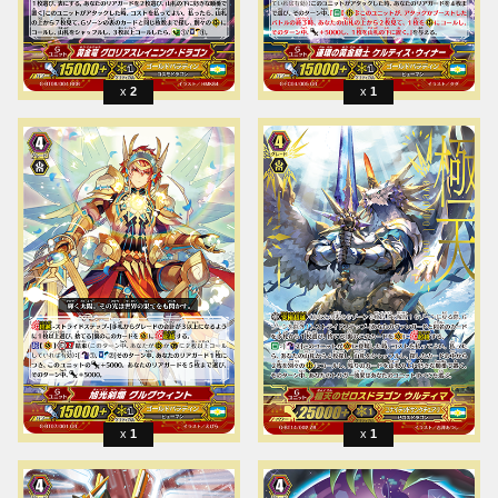
2
1
1
1